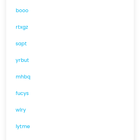
booo
rtxgz
sapt
yrbut
mhbq
fucys
wlry
lytme