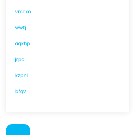
vmexo
wwtj
aqkhp
jrpc
kzpnl
bfqv