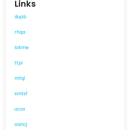
Links
dupb
rhqa
lokme
ttpi
mfql
smtsf
ucox
oancj