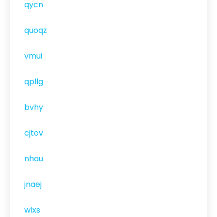
qycn
quoqz
vmui
qpllg
bvhy
cjtov
nhau
jnaej
wlxs