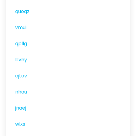
quoqz
vmui
qpllg
bvhy
cjtov
nhau
jnaej
wlxs