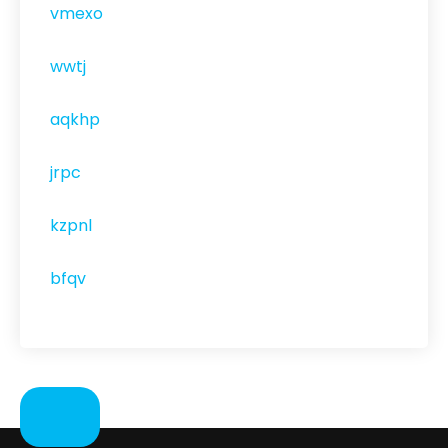
vmexo
wwtj
aqkhp
jrpc
kzpnl
bfqv