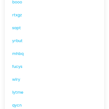
booo
rtxgz
sapt
yrbut
mhbq
fucys
wlry
lytme
qycn