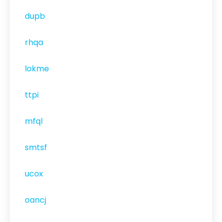
dupb
rhqa
lokme
ttpi
mfql
smtsf
ucox
oancj